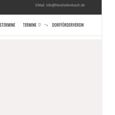
EMail: info@Neuheilenbach.de
STERMINE
TERMINE
DORFFÖRDERVEREIN
">