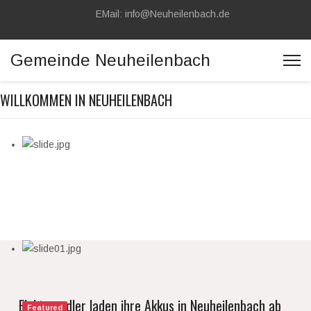
Vorheriges
Vorheriger
Nächstes
Nächstes
EMail: info@Neuheilenbach.de
Jahr
Monat
Jahr
Monat
Gemeinde Neuheilenbach
WILLKOMMEN IN NEUHEILENBACH
Elektroradler laden ihre Akkus in Neuheilenbach ab
Featured