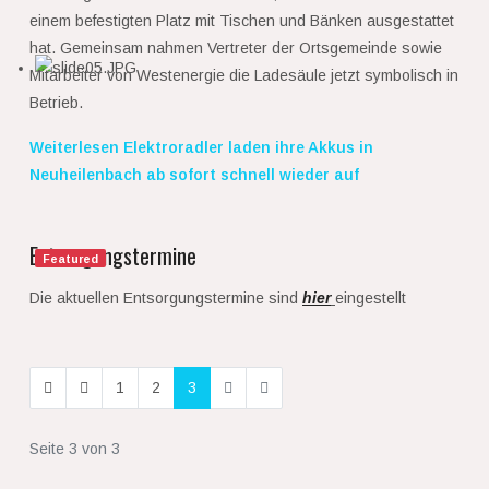
einem befestigten Platz mit Tischen und Bänken ausgestattet
hat. Gemeinsam nahmen Vertreter der Ortsgemeinde sowie
Mitarbeiter von Westenergie die Ladesäule jetzt symbolisch in
Betrieb.
Weiterlesen Elektroradler laden ihre Akkus in
Neuheilenbach ab sofort schnell wieder auf
Entsorgungstermine
Featured
Die aktuellen Entsorgungstermine sind
hier
eingestellt
1
2
3
Seite 3 von 3