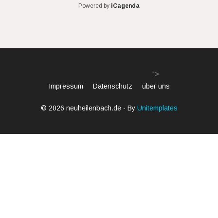
Powered by
iCagenda
">
Impressum
Datenschutz
über uns
© 2026 neuheilenbach.de - By
Unitemplates